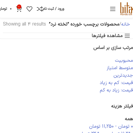
0
ورود / ثبت نام
0
تومان
خانه
محصولات برچسب خورده “تخته نرد”
Showing all 4 results
مشاهده فیلترها
مرتب سازی بر اساس
محبوبیت
متوسط امتیاز
جدیدترین
قیمت: کم به زیاد
قیمت: زیاد به کم
فیلتر هزینه
همه
0
تومان
-
11,250
تومان