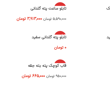
ک
-30%
تابلو ساعت پته گلدانی
3,913,000
تومان
5,590,000
تومان
افزودن به سبد خرید
اتمام موج
ید
تابلو پته گلدانی سفید
ودی
0
تومان
اطلاعات بیشتر
-30%
قاب کوچک پته بته جقه
665,000
تومان
950,000
تومان
اتمام موج
ودی
اطلاعات بیشتر