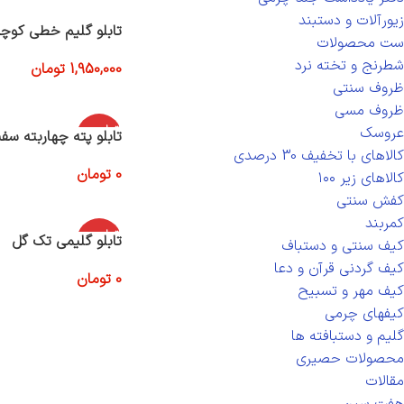
زیورآلات و دستبند
تابلو گلیم خطی کوچ
ست محصولات
شطرنج و تخته نرد
1,950,000
تومان
افزودن به سبد خرید
ظروف سنتی
ظروف مسی
اتمام موج
عروسک
تابلو پته چهاربته سف
ودی
کالاهای با تخفیف 30 درصدی
0
تومان
کالاهای زیر ۱۰۰
اطلاعات بیشتر
کفش سنتی
کمربند
اتمام موج
تابلو گلیمی تک گل
کیف سنتی و دستباف
ودی
کیف گردنی قرآن و دعا
0
تومان
کیف مهر و تسبیح
اطلاعات بیشتر
کیفهای چرمی
گلیم و دستبافته ها
محصولات حصیری
مقالات