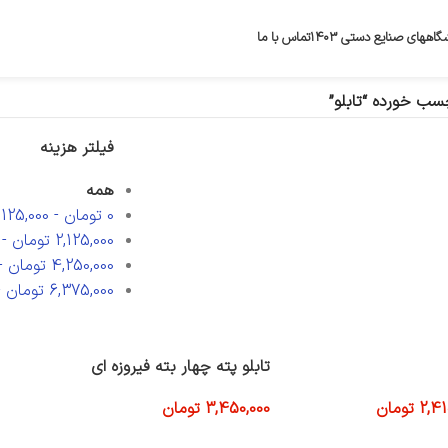
گاههای صنایع دستی ۱۴۰۳
تماس با ما
ب خورده “تابلو”
فیلتر هزینه
همه
0
تومان
-
,125,000
2,125,000
تومان
-
4,250,000
تومان
-
6,375,000
تومان
-
تابلو پته چهار بته فیروزه ای
2,41
تومان
3,450,000
تومان
افزودن به سبد خرید