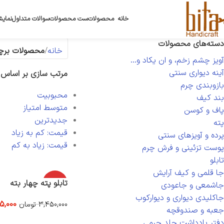
خانه
محصولات
ست محصولات
سوالات متداول
نمایش
دسته‌های محصولات
خانه
محصولات برچس
آویز چشم زخم، و ان یکاد و...
آینه دیواری سنتی
مرتب سازی بر اساس
بازوبندی چرم
محبوبیت
بند کیف
متوسط امتیاز
پاف و کوسن
جدیدترین
پته
قیمت: کم به زیاد
پرده و آویزهای سنتی
قیمت: زیاد به کم
پوست تزئینی و فرش چرم
تابلو
جا قلمی و کیف آرایش
-30%
تابلو پته چهار بته
جاشمعی و جاعودی
جاکلیدی دیواری و دیوارکوب
5,000
3,450,000
تومان
جعبه و صندوقچه
افزودن به سبد خرید
دفتر یادداشت جلد چرمی