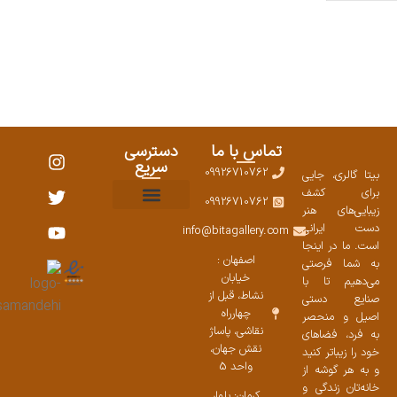
تماس با ما
دسترسی
سریع
09926710762
بیتا گالری، جایی
برای کشف
09926710762
زیبایی‌های هنر
نمایشگاههای صنایع دستی ۱۴۰۳
سوالات متداول
ست محصولات
دست ایرانی
info@bitagallery.com
است. ما در اینجا
اصفهان :
به شما فرصتی
خیابان
می‌دهیم تا با
نشاط، قبل از
صنایع دستی
چهارراه
اصیل و منحصر
نقاشی، پاساژ
به فرد، فضاهای
نقش جهان،
خود را زیباتر کنید
واحد 5
و به هر گوشه از
خانه‌تان زندگی و
کرمان: بلوار