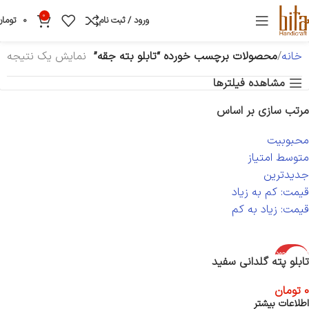
0
ورود / ثبت نام
0
تومان
خانه
محصولات برچسب خورده “تابلو بته جقه”
نمایش یک نتیجه
مشاهده فیلترها
مرتب سازی بر اساس
محبوبیت
متوسط امتیاز
جدیدترین
قیمت: کم به زیاد
قیمت: زیاد به کم
اتمام موجود
تابلو پته گلدانی سفید
ی
0
تومان
اطلاعات بیشتر