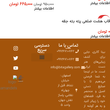
اطلاعات بیشتر
665,000
تومان
950,000
تومان
اطلاعات بیشتر
اتمام موجود
قاب هشت ضلعی پته بته جقه
ی
0
تومان
اطلاعات بیشتر
تماس با ما
دسترسی
سریع
09926710762
بیتا گالری، جایی
برای کشف
09926710762
زیبایی‌های هنر
نمایشگاههای صنایع دستی ۱۴۰۳
سوالات متداول
ست محصولات
دست ایرانی
info@bitagallery.com
است. ما در اینجا
اصفهان :
به شما فرصتی
خیابان
می‌دهیم تا با
نشاط، قبل از
صنایع دستی
چهارراه
اصیل و منحصر
نقاشی، پاساژ
به فرد، فضاهای
نقش جهان،
خود را زیباتر کنید
واحد 5
و به هر گوشه از