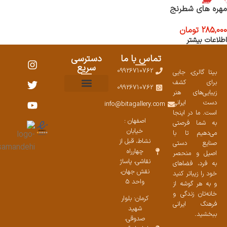
اتمام موجود
مهره های شطرنج
ی
285,000
تومان
اطلاعات بیشتر
تماس با ما
دسترسی
سریع
09926710762
بیتا گالری، جایی
برای کشف
09926710762
زیبایی‌های هنر
نمایشگاههای صنایع دستی ۱۴۰۳
سوالات متداول
ست محصولات
دست ایرانی
info@bitagallery.com
است. ما در اینجا
اصفهان :
به شما فرصتی
خیابان
می‌دهیم تا با
نشاط، قبل از
صنایع دستی
چهارراه
اصیل و منحصر
نقاشی، پاساژ
به فرد، فضاهای
نقش جهان،
خود را زیباتر کنید
واحد 5
و به هر گوشه از
خانه‌تان زندگی و
کرمان: بلوار
فرهنگ ایرانی
شهید
ببخشید.
صدوقی،