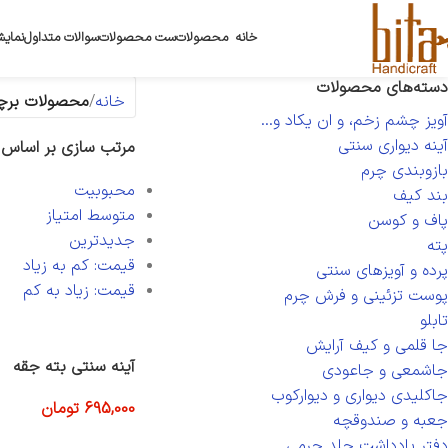
خانه
محصولات
ست محصولات
سوالات متداول
نمایش
دسته‌های محصولات
خانه
محصولات برچس
آویز چشم زخم، و ان یکاد و...
آینه دیواری سنتی
مرتب سازی بر اساس
بازوبندی چرم
محبوبیت
بند کیف
متوسط امتیاز
پاف و کوسن
جدیدترین
پته
قیمت: کم به زیاد
پرده و آویزهای سنتی
قیمت: زیاد به کم
پوست تزئینی و فرش چرم
تابلو
جا قلمی و کیف آرایش
آینه سنتی بته جقه
جاشمعی و جاعودی
جاکلیدی دیواری و دیوارکوب
695,000
تومان
جعبه و صندوقچه
افزودن به سبد خرید
دفتر یادداشت جلد چرمی