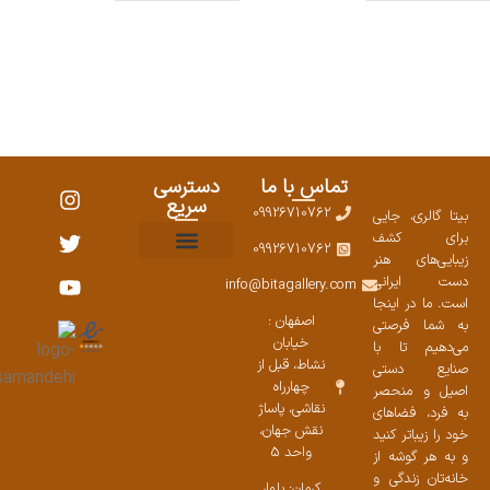
تماس با ما
دسترسی
سریع
09926710762
بیتا گالری، جایی
برای کشف
09926710762
زیبایی‌های هنر
نمایشگاههای صنایع دستی ۱۴۰۳
سوالات متداول
ست محصولات
دست ایرانی
info@bitagallery.com
است. ما در اینجا
اصفهان :
به شما فرصتی
خیابان
می‌دهیم تا با
نشاط، قبل از
صنایع دستی
چهارراه
اصیل و منحصر
نقاشی، پاساژ
به فرد، فضاهای
نقش جهان،
خود را زیباتر کنید
واحد 5
و به هر گوشه از
خانه‌تان زندگی و
کرمان: بلوار