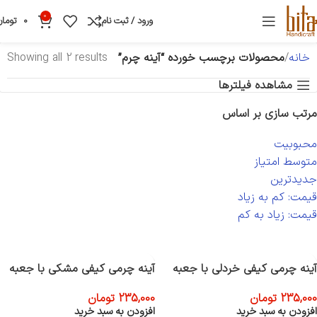
0
ورود / ثبت نام
0
تومان
خانه
محصولات برچسب خورده “آینه چرم”
Showing all 2 results
مشاهده فیلترها
مرتب سازی بر اساس
محبوبیت
متوسط امتیاز
جدیدترین
قیمت: کم به زیاد
قیمت: زیاد به کم
آینه چرمی کیفی خردلی با جعبه
آینه چرمی کیفی مشکی با جعبه
235,000
تومان
235,000
تومان
افزودن به سبد خرید
افزودن به سبد خرید