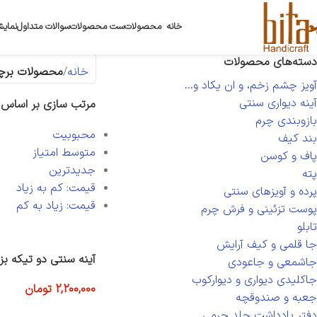
خانه
محصولات
ست محصولات
سوالات متداول
نمایش
دسته‌های محصولات
خانه
محصولات برچس
آویز چشم زخم، و ان یکاد و...
آینه دیواری سنتی
مرتب سازی بر اساس
بازوبندی چرم
محبوبیت
بند کیف
متوسط امتیاز
پاف و کوسن
جدیدترین
پته
قیمت: کم به زیاد
پرده و آویزهای سنتی
قیمت: زیاد به کم
پوست تزئینی و فرش چرم
تابلو
جا قلمی و کیف آرایش
آینه سنتی دو تیکه بز
جاشمعی و جاعودی
جاکلیدی دیواری و دیوارکوب
2,200,000
تومان
جعبه و صندوقچه
افزودن به سبد خرید
دفتر یادداشت جلد چرمی