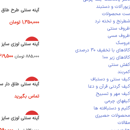
زیورآلات و دستبند
آینه سنتی طرح طاق ک
ست محصولات
شطرنج و تخته نرد
1,350,000
تومان
افزودن به سبد خرید
ظروف سنتی
ظروف مسی
عروسک
-30%
آینه سنتی لوزی سایز 
کالاهای با تخفیف 30 درصدی
619,500
885,000
تومان
کالاهای زیر ۱۰۰
افزودن به سبد خرید
کفش سنتی
کمربند
کیف سنتی و دستباف
اتمام موج
آینه سنتی طاق دار سا
کیف گردنی قرآن و دعا
ودی
کیف مهر و تسبیح
تماس بگیرید
کیفهای چرمی
اطلاعات بیشتر
گلیم و دستبافته ها
محصولات حصیری
-19%
آینه سنتی لوزی سایز
مقالات