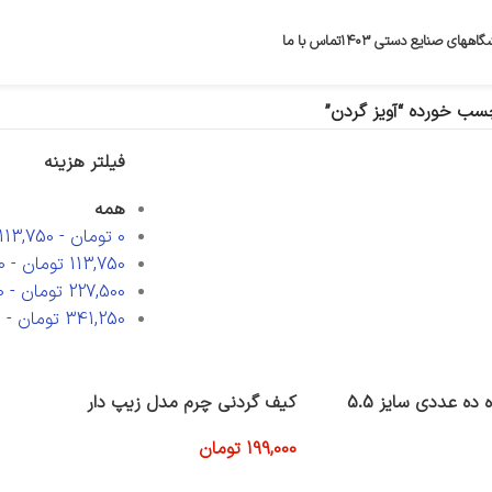
گاههای صنایع دستی ۱۴۰۳
تماس با ما
ب خورده “آویز گردن”
فیلتر هزینه
همه
0
تومان
-
113,750
113,750
تومان
-
0
227,500
تومان
-
0
341,250
تومان
-
0
ه عددی سایز 5.5
کیف گردنی چرم مدل زیپ دار
199,000
تومان
افزودن به سبد خرید