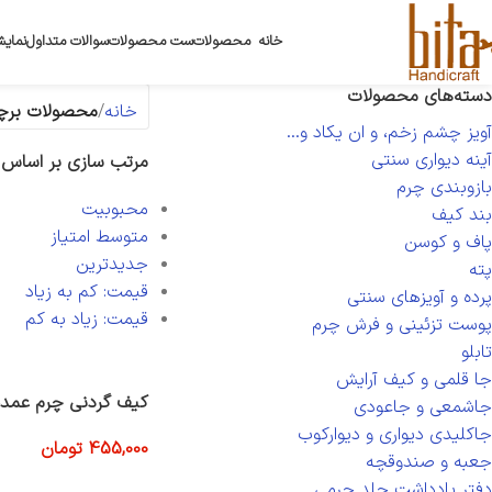
خانه
محصولات
ست محصولات
سوالات متداول
نمایش
دسته‌های محصولات
خانه
محصولات برچس
آویز چشم زخم، و ان یکاد و...
آینه دیواری سنتی
مرتب سازی بر اساس
بازوبندی چرم
محبوبیت
بند کیف
متوسط امتیاز
پاف و کوسن
جدیدترین
پته
قیمت: کم به زیاد
پرده و آویزهای سنتی
قیمت: زیاد به کم
پوست تزئینی و فرش چرم
تابلو
جا قلمی و کیف آرایش
کیف گردنی چرم عمده د
جاشمعی و جاعودی
جاکلیدی دیواری و دیوارکوب
455,000
تومان
جعبه و صندوقچه
افزودن به سبد خرید
دفتر یادداشت جلد چرمی