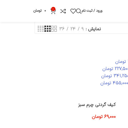
0
ورود / ثبت نام
0
تومان
نمایش
9
24
36
تومان
227,50
تومان
341,25
تومان
455,00
تومان
کیف گردنی چرم سبز
69,000
تومان
افزودن به سبد خرید