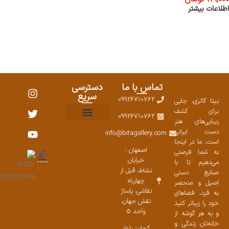
اطلاعات بیشتر
تماس با ما
دسترسی
سریع
09926710762
بیتا گالری، جایی
برای کشف
09926710762
زیبایی‌های هنر
نمایشگاههای صنایع دستی ۱۴۰۳
سوالات متداول
ست محصولات
دست ایرانی
info@bitagallery.com
است. ما در اینجا
اصفهان :
به شما فرصتی
خیابان
می‌دهیم تا با
نشاط، قبل از
صنایع دستی
چهارراه
اصیل و منحصر
نقاشی، پاساژ
به فرد، فضاهای
نقش جهان،
خود را زیباتر کنید
واحد 5
و به هر گوشه از
خانه‌تان زندگی و
کرمان: بلوار