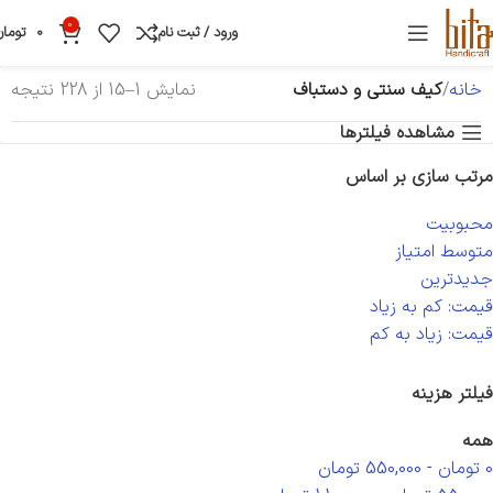
0
ورود / ثبت نام
0
تومان
خانه
کیف سنتی و دستباف
نمایش 1–15 از 228 نتیجه
مشاهده فیلترها
مرتب سازی بر اساس
محبوبیت
متوسط امتیاز
جدیدترین
قیمت: کم به زیاد
قیمت: زیاد به کم
فیلتر هزینه
همه
0
تومان
-
550,000
تومان