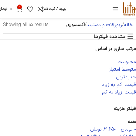
0
ورود / ثبت نام
0
تومان
خانه
زیورآلات و دستبند
اکسسوری
Showing all 15 results
مشاهده فیلترها
مرتب سازی بر اساس
محبوبیت
متوسط امتیاز
جدیدترین
قیمت: کم به زیاد
قیمت: زیاد به کم
فیلتر هزینه
همه
0
تومان
-
61,250
تومان