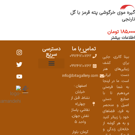
اتمام موجود
گیره موی خرگوشی پته قرمز با گل
ی
نارنجی
185,000
تومان
اطلاعات بیشتر
تماس با ما
دسترسی
سریع
09926710762
بیتا گالری، جایی
برای کشف
09926710762
زیبایی‌های هنر
نمایشگاههای صنایع دستی ۱۴۰۳
سوالات متداول
ست محصولات
دست ایرانی
info@bitagallery.com
است. ما در اینجا
اصفهان :
به شما فرصتی
خیابان
می‌دهیم تا با
نشاط، قبل از
صنایع دستی
چهارراه
اصیل و منحصر
نقاشی، پاساژ
به فرد، فضاهای
نقش جهان،
خود را زیباتر کنید
واحد 5
و به هر گوشه از
خانه‌تان زندگی و
کرمان: بلوار