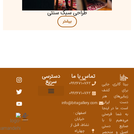
طراحی سبک سنتی
بیشتر
تماس با ما
دسترسی
سریع
09926710762
بیتا گالری، جایی
برای کشف
09926710762
زیبایی‌های هنر
نمایشگاههای صنایع دستی ۱۴۰۳
سوالات متداول
ست محصولات
دست ایرانی
info@bitagallery.com
است. ما در اینجا
اصفهان :
به شما فرصتی
خیابان
می‌دهیم تا با
نشاط، قبل از
صنایع دستی
چهارراه
اصیل و منحصر